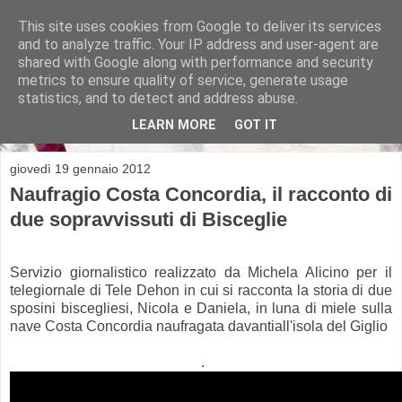
This site uses cookies from Google to deliver its services
and to analyze traffic. Your IP address and user-agent are
shared with Google along with performance and security
metrics to ensure quality of service, generate usage
Michela Alicino
statistics, and to detect and address abuse.
LEARN MORE
GOT IT
giovedì 19 gennaio 2012
Naufragio Costa Concordia, il racconto di
due sopravvissuti di Bisceglie
Servizio giornalistico realizzato da Michela Alicino per il
telegiornale di Tele Dehon in cui si racconta la storia di due
sposini biscegliesi, Nicola e Daniela, in luna di miele sulla
nave Costa Concordia naufragata davantiall'isola del Giglio
.