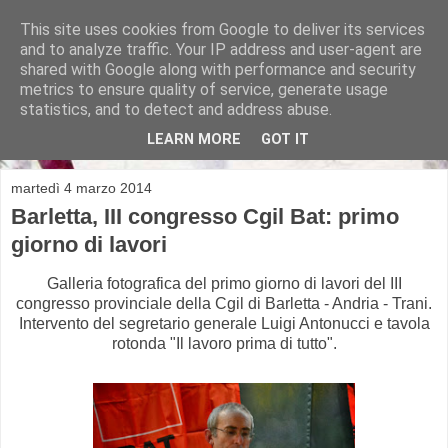
This site uses cookies from Google to deliver its services
and to analyze traffic. Your IP address and user-agent are
shared with Google along with performance and security
metrics to ensure quality of service, generate usage
Michela Alicino
statistics, and to detect and address abuse.
LEARN MORE
GOT IT
martedì 4 marzo 2014
Barletta, III congresso Cgil Bat: primo
giorno di lavori
Galleria fotografica del primo giorno di lavori del III
congresso provinciale della Cgil di Barletta - Andria - Trani.
Intervento del segretario generale Luigi Antonucci e tavola
rotonda "Il lavoro prima di tutto".