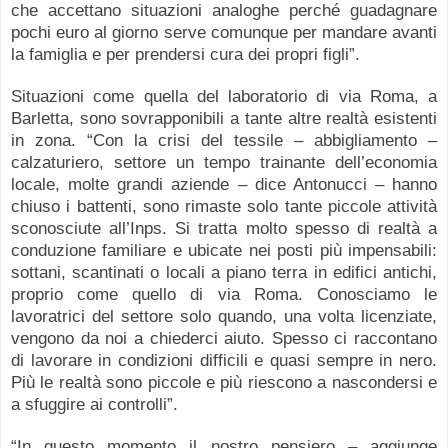
che accettano situazioni analoghe perché guadagnare
pochi euro al giorno serve comunque per mandare avanti
la famiglia e per prendersi cura dei propri figli”.
Situazioni come quella del laboratorio di via Roma, a
Barletta, sono sovrapponibili a tante altre realtà esistenti
in zona. “Con la crisi del tessile – abbigliamento –
calzaturiero, settore un tempo trainante dell’economia
locale, molte grandi aziende – dice Antonucci – hanno
chiuso i battenti, sono rimaste solo tante piccole attività
sconosciute all’Inps. Si tratta molto spesso di realtà a
conduzione familiare e ubicate nei posti più impensabili:
sottani, scantinati o locali a piano terra in edifici antichi,
proprio come quello di via Roma. Conosciamo le
lavoratrici del settore solo quando, una volta licenziate,
vengono da noi a chiederci aiuto. Spesso ci raccontano
di lavorare in condizioni difficili e quasi sempre in nero.
Più le realtà sono piccole e più riescono a nascondersi e
a sfuggire ai controlli”.
“In questo momento il nostro pensiero – aggiunge