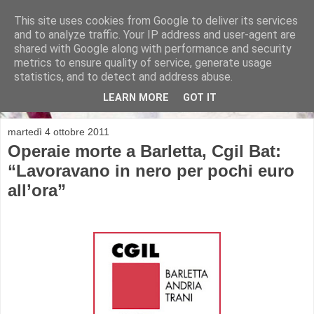
This site uses cookies from Google to deliver its services
and to analyze traffic. Your IP address and user-agent are
shared with Google along with performance and security
metrics to ensure quality of service, generate usage
Michela Alicino
statistics, and to detect and address abuse.
LEARN MORE
GOT IT
martedì 4 ottobre 2011
Operaie morte a Barletta, Cgil Bat:
“Lavoravano in nero per pochi euro
all’ora”