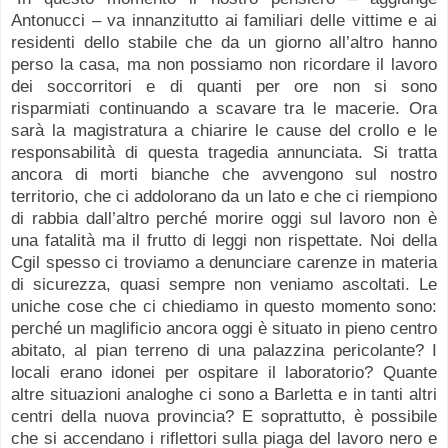
Antonucci – va innanzitutto ai familiari delle vittime e ai
residenti dello stabile che da un giorno all’altro hanno
perso la casa, ma non possiamo non ricordare il lavoro
dei soccorritori e di quanti per ore non si sono
risparmiati continuando a scavare tra le macerie. Ora
sarà la magistratura a chiarire le cause del crollo e le
responsabilità di questa tragedia annunciata. Si tratta
ancora di morti bianche che avvengono sul nostro
territorio, che ci addolorano da un lato e che ci riempiono
di rabbia dall’altro perché morire oggi sul lavoro non è
una fatalità ma il frutto di leggi non rispettate. Noi della
Cgil spesso ci troviamo a denunciare carenze in materia
di sicurezza, quasi sempre non veniamo ascoltati
.
Le
uniche cose che ci chiediamo in questo momento sono:
perché un maglificio ancora oggi è situato in pieno centro
abitato, al pian terreno di una palazzina pericolante? I
locali erano idonei per ospitare il laboratorio? Quante
altre situazioni analoghe ci sono a Barletta e in tanti altri
centri della nuova provincia? E soprattutto, è possibile
che si accendano i riflettori sulla piaga del lavoro nero e