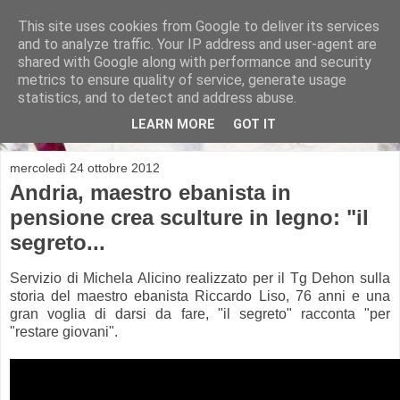
This site uses cookies from Google to deliver its services
and to analyze traffic. Your IP address and user-agent are
shared with Google along with performance and security
metrics to ensure quality of service, generate usage
Michela Alicino
statistics, and to detect and address abuse.
LEARN MORE
GOT IT
mercoledì 24 ottobre 2012
Andria, maestro ebanista in
pensione crea sculture in legno: "il
segreto...
Servizio di Michela Alicino realizzato per il Tg Dehon sulla
storia del maestro ebanista Riccardo Liso, 76 anni e una
gran voglia di darsi da fare, "il segreto" racconta "per
"restare giovani".