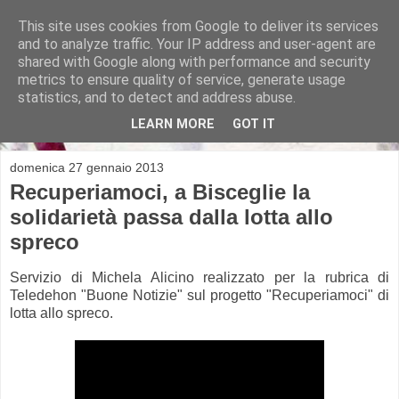
This site uses cookies from Google to deliver its services
and to analyze traffic. Your IP address and user-agent are
shared with Google along with performance and security
metrics to ensure quality of service, generate usage
Michela Alicino
statistics, and to detect and address abuse.
LEARN MORE
GOT IT
domenica 27 gennaio 2013
Recuperiamoci, a Bisceglie la
solidarietà passa dalla lotta allo
spreco
Servizio di Michela Alicino realizzato per la rubrica di
Teledehon "Buone Notizie" sul progetto "Recuperiamoci" di
lotta allo spreco.