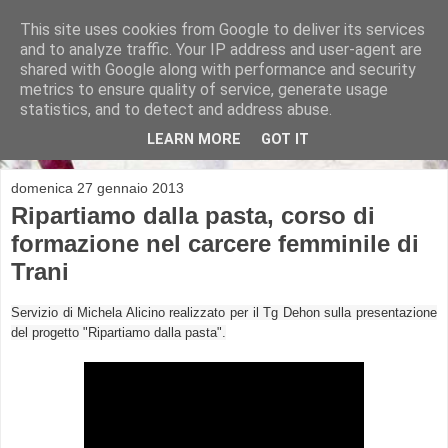
This site uses cookies from Google to deliver its services
and to analyze traffic. Your IP address and user-agent are
shared with Google along with performance and security
metrics to ensure quality of service, generate usage
Michela Alicino
statistics, and to detect and address abuse.
LEARN MORE
GOT IT
domenica 27 gennaio 2013
Ripartiamo dalla pasta, corso di
formazione nel carcere femminile di
Trani
Servizio di Michela Alicino realizzato per il Tg Dehon sulla presentazione
del progetto "Ripartiamo dalla pasta".