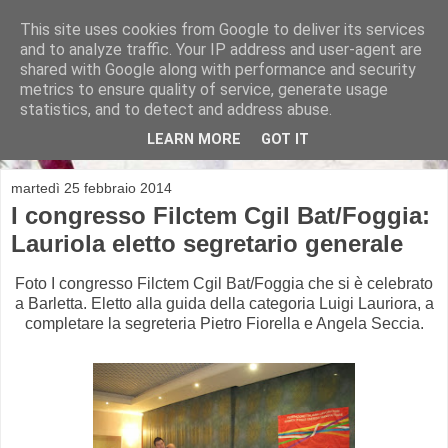
This site uses cookies from Google to deliver its services
and to analyze traffic. Your IP address and user-agent are
shared with Google along with performance and security
metrics to ensure quality of service, generate usage
Michela Alicino
statistics, and to detect and address abuse.
LEARN MORE
GOT IT
martedì 25 febbraio 2014
I congresso Filctem Cgil Bat/Foggia:
Lauriola eletto segretario generale
Foto I congresso Filctem Cgil Bat/Foggia che si è celebrato
a Barletta. Eletto alla guida della categoria Luigi Lauriora, a
completare la segreteria Pietro Fiorella e Angela Seccia.