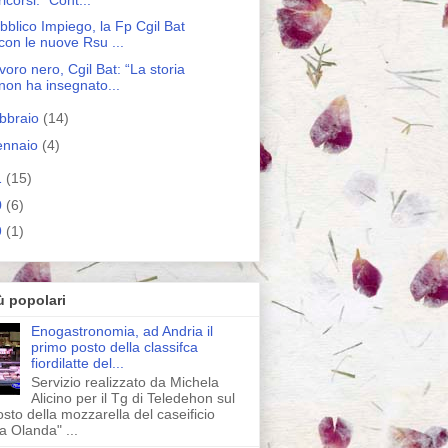
bblico Impiego, la Fp Cgil Bat
con le nuove Rsu ...
voro nero, Cgil Bat: “La storia
non ha insegnato...
ebbraio
(14)
ennaio
(4)
1
(15)
0
(6)
9
(1)
ù popolari
Enogastronomia, ad Andria il
primo posto della classifca
fiordilatte del...
Servizio realizzato da Michela
Alicino per il Tg di Teledehon sul
sto della mozzarella del caseificio
a Olanda" ...