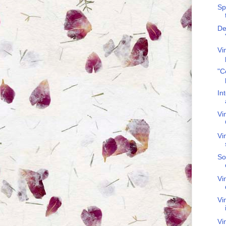
Sp
De
Vi
"C
In
Vin
Vi
So
Vi
Vi
Vi