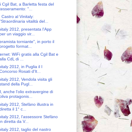
i Cgil Bat, a Barletta festa del
tesseramento: "...
 Castro al Vinitaly:
"Straordinaria vitalità del...
nitaly 2012, presentata l'App
per un viaggio vir...
eramista torniante", in porto il
progetto format...
ternet: WiFi gratis alla Cgil Bat e
alla CdL di ...
italy 2012, in Puglia il I
Concorso Rosati d'It...
nitaly 2012, Vendola visita gli
stand della Pugl...
l, anche l'olio extravergine di
oliva protagonis...
nitaly 2012, Stefàno illustra in
diretta il 1° c...
nitaly 2012, l'assessore Stefàno
in diretta da V...
nitaly 2012, taglio del nastro