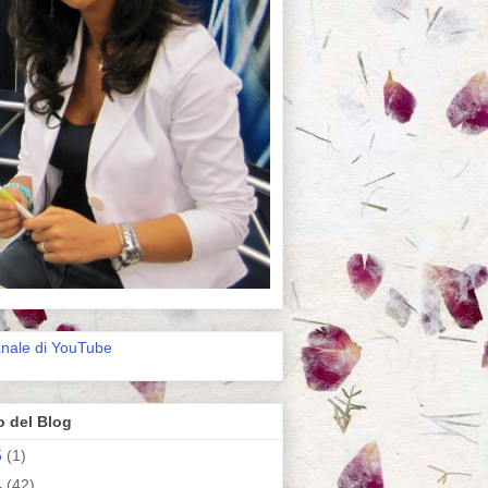
anale di YouTube
o del Blog
5
(1)
4
(42)