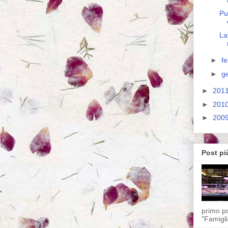
Pu
La
►
f
►
g
►
201
►
201
►
200
Post pi
primo po
"Famigli