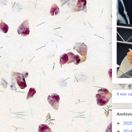
Il mio c
Archivi
►
202
►
201