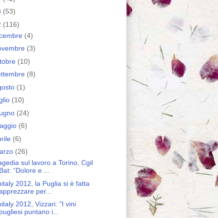
3
(53)
2
(116)
icembre
(4)
ovembre
(3)
ttobre
(10)
ettembre
(8)
gosto
(1)
glio
(10)
iugno
(24)
aggio
(6)
rile
(6)
arzo
(26)
agedia sul lavoro a Torino, Cgil
Bat: “Dolore e ...
nitaly 2012, la Puglia si è fatta
apprezzare per...
italy 2012, Vizzari: "I vini
pugliesi puntano i...