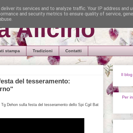
deliver its services and to analyze traffic. Your IP address and 
formance and security metrics to ensure quality of service, gen
a Alicino
abuse.
ti stampa
Tradizioni
Contatti
Il blog
 festa del tesseramento:
rno"
Per in
il Tg Dehon sulla festa del tesseramento dello Spi Cgil Bat