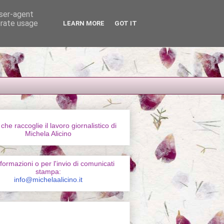
user-agent
erate usage
LEARN MORE
GOT IT
 che raccoglie il lavoro giornalistico di
Michela Alicino
formazioni o per l'invio di comunicati
stampa:
info@michelaalicino.it