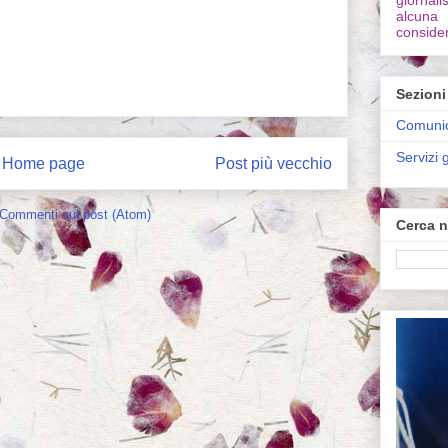
giornali
alcuna
consider
Sezioni
Comunic
Servizi g
Home page
Post più vecchio
Commenti sul post (Atom)
Cerca n