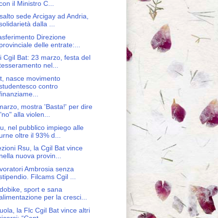
con il Ministro C...
salto sede Arcigay ad Andria,
solidarietà dalla ...
asferimento Direzione
provinciale delle entrate:...
i Cgil Bat: 23 marzo, festa del
tesseramento nel...
t, nasce movimento
studentesco contro
finanziame...
marzo, mostra 'Basta!' per dire
"no" alla violen...
u, nel pubblico impiego alle
urne oltre il 93% d...
ezioni Rsu, la Cgil Bat vince
nella nuova provin...
voratori Ambrosia senza
stipendio. Filcams Cgil ...
dobike, sport e sana
alimentazione per la cresci...
uola, la Flc Cgil Bat vince altri
ricorsi: “Cont...