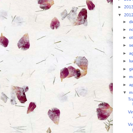
►
201
▼
201
►
d
►
n
►
o
►
s
►
a
►
lu
►
g
►
m
►
ap
▼
m
Tr
Vi
Vin