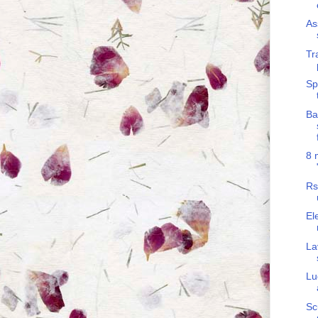
As
Tr
Sp
Ba
8 
Rs
El
La
Lu
Sc