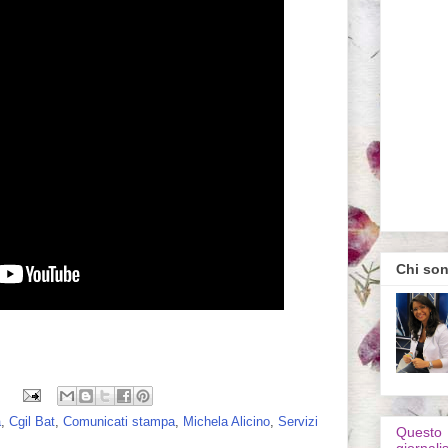
Chi so
a
,
Cgil Bat
,
Comunicati stampa
,
Michela Alicino
,
Servizi
Questo